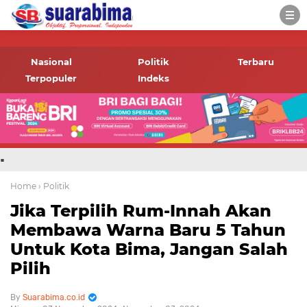
-->
Suara rakyat Bima,
informasi terbaru tentang
Nasional
Politik
Terbaru
Bima dan daerah sekitar
Terpopuler
Indeks
.
Home
› Politik
Jika Terpilih Rum-Innah Akan
Membawa Warna Baru 5 Tahun
Untuk Kota Bima, Jangan Salah
Pilih
Suarabima.co.id