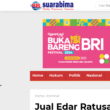
-->
Suara rakyat Bima,
informasi terbaru tentang
Bima dan daerah sekitar
Home
Hukum
Politik
Nasional
.
Home
› Kriminal
Jual Edar Ratus