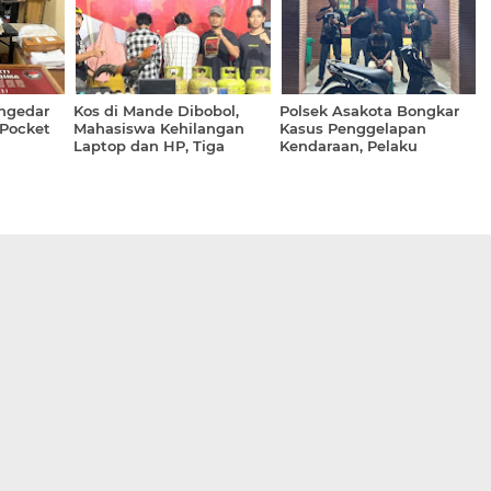
engedar
Kos di Mande Dibobol,
Polsek Asakota Bongkar
 Pocket
Mahasiswa Kehilangan
Kasus Penggelapan
Laptop dan HP, Tiga
Kendaraan, Pelaku
Pelaku Diamankan
Didapati Bawa Sabu