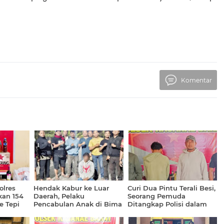
Komentar
olres
Hendak Kabur ke Luar
Curi Dua Pintu Terali Besi,
an 154
Daerah, Pelaku
Seorang Pemuda
e Tepi
Pencabulan Anak di Bima
Ditangkap Polisi dalam
Diciduk Polisi
Hitungan Jam