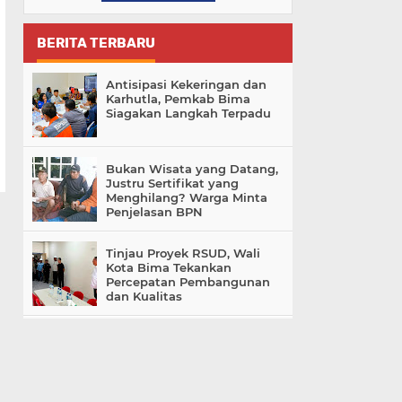
BERITA TERBARU
Antisipasi Kekeringan dan
Karhutla, Pemkab Bima
Siagakan Langkah Terpadu
Bukan Wisata yang Datang,
Justru Sertifikat yang
Menghilang? Warga Minta
Penjelasan BPN
Tinjau Proyek RSUD, Wali
Kota Bima Tekankan
Percepatan Pembangunan
dan Kualitas
Polemik Penetapan
Tersangka di Dompu,
Keluarga Tuding Proses
Penyidikan Tak Profesional