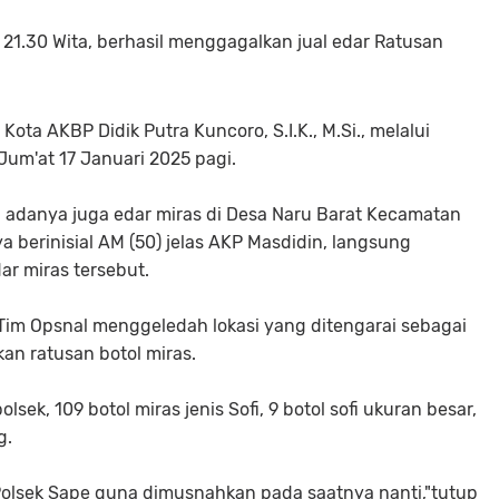
 21.30 Wita, berhasil menggagalkan jual edar Ratusan
ota AKBP Didik Putra Kuncoro, S.I.K., M.Si., melalui
Jum'at 17 Januari 2025 pagi.
 adanya juga edar miras di Desa Naru Barat Kecamatan
a berinisial AM (50) jelas AKP Masdidin, langsung
ar miras tersebut.
 Tim Opsnal menggeledah lokasi yang ditengarai sebagai
kan ratusan botol miras.
sek, 109 botol miras jenis Sofi, 9 botol sofi ukuran besar,
g.
Polsek Sape guna dimusnahkan pada saatnya nanti,"tutup