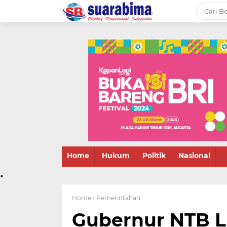
-->
Suara rakyat Bima,
informasi terbaru tentang
Bima dan daerah sekitar
Home
Hukum
Politik
Nasional
.
Home
› Pemerintahan
Gubernur NTB L