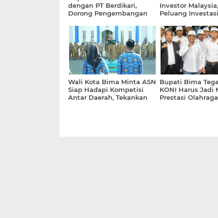
dengan PT Berdikari,
Investor Malaysia
Dorong Pengembangan
Peluang Investas
Hilirisasi Ayam Terpadu
Sampah Berbasis
Wali Kota Bima Minta ASN
Bupati Bima Teg
Siap Hadapi Kompetisi
KONI Harus Jadi 
Antar Daerah, Tekankan
Prestasi Olahrag
Inovasi dan Kinerja