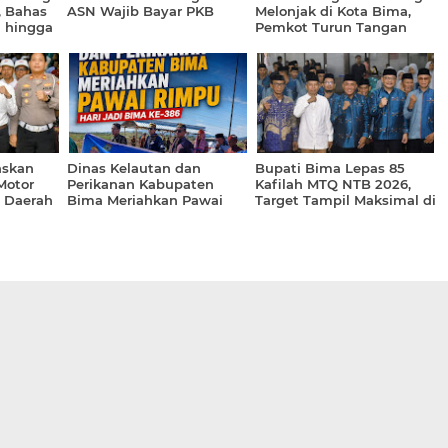
, Bahas
ASN Wajib Bayar PKB
Melonjak di Kota Bima,
i hingga
Pemkot Turun Tangan
 AI
Sidak Gudang
askan
Dinas Kelautan dan
Bupati Bima Lepas 85
Motor
Perikanan Kabupaten
Kafilah MTQ NTB 2026,
a Daerah
Bima Meriahkan Pawai
Target Tampil Maksimal di
Rimpu Hari Jadi Bima ke-
Lombok Tengah
386