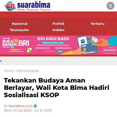
-->
Suara rakyat Bima,
informasi terbaru tentang
Nasional
Politik
Terbaru
Bima dan daerah sekitar
Terpopuler
Indeks
.
Home
› Pemerintahan
Tekankan Budaya Aman
Berlayar, Wali Kota Bima Hadiri
Sosialisasi KSOP
Suarabima.co.id
Senin, 21 Juli 2025
Juli 21, 2025