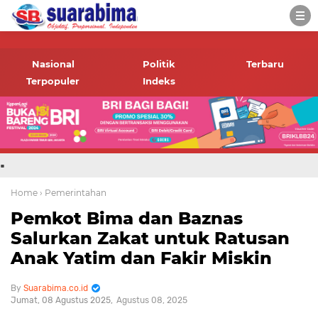
-->
Suara rakyat Bima,
informasi terbaru tentang
Nasional
Politik
Terbaru
Bima dan daerah sekitar
Terpopuler
Indeks
.
Home
› Pemerintahan
Pemkot Bima dan Baznas
Salurkan Zakat untuk Ratusan
Anak Yatim dan Fakir Miskin
Suarabima.co.id
Jumat, 08 Agustus 2025
Agustus 08, 2025