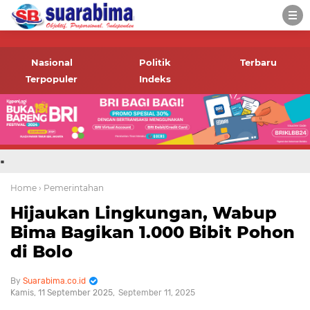
-->
Suara rakyat Bima,
informasi terbaru tentang
Nasional
Politik
Terbaru
Bima dan daerah sekitar
Terpopuler
Indeks
.
Home
› Pemerintahan
Hijaukan Lingkungan, Wabup
Bima Bagikan 1.000 Bibit Pohon
di Bolo
Suarabima.co.id
Kamis, 11 September 2025
September 11, 2025