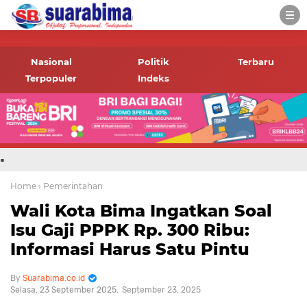
-->
Suara rakyat Bima,
informasi terbaru tentang
Nasional
Politik
Terbaru
Bima dan daerah sekitar
Terpopuler
Indeks
.
Home
› Pemerintahan
Wali Kota Bima Ingatkan Soal
Isu Gaji PPPK Rp. 300 Ribu:
Informasi Harus Satu Pintu
Suarabima.co.id
Selasa, 23 September 2025
September 23, 2025