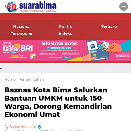
-->
Suara rakyat Bima,
informasi terbaru tentang
Nasional
Politik
Terbaru
Bima dan daerah sekitar
Terpopuler
Indeks
.
Home
› Pemerintahan
Baznas Kota Bima Salurkan
Bantuan UMKM untuk 150
Warga, Dorong Kemandirian
Ekonomi Umat
Suarabima.co.id