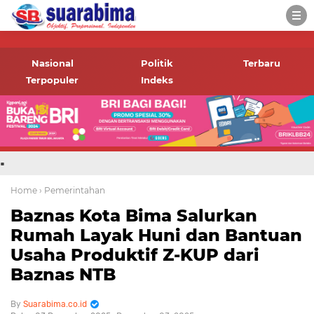
-->
Suara rakyat Bima,
informasi terbaru tentang
Nasional
Politik
Terbaru
Bima dan daerah sekitar
Terpopuler
Indeks
.
Home
› Pemerintahan
Baznas Kota Bima Salurkan
Rumah Layak Huni dan Bantuan
Usaha Produktif Z-KUP dari
Baznas NTB
Suarabima.co.id