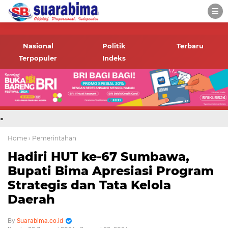
-->
Suara rakyat Bima,
informasi terbaru tentang
Nasional
Politik
Terbaru
Bima dan daerah sekitar
Terpopuler
Indeks
.
Home
› Pemerintahan
Hadiri HUT ke-67 Sumbawa,
Bupati Bima Apresiasi Program
Strategis dan Tata Kelola
Daerah
Suarabima.co.id