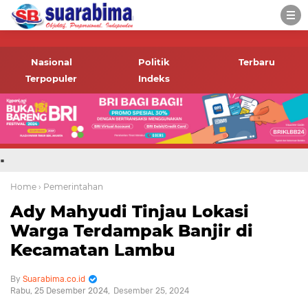
-->
Suara rakyat Bima,
informasi terbaru tentang
Nasional
Politik
Terbaru
Bima dan daerah sekitar
Terpopuler
Indeks
.
Home
› Pemerintahan
Ady Mahyudi Tinjau Lokasi
Warga Terdampak Banjir di
Kecamatan Lambu
Suarabima.co.id
Rabu, 25 Desember 2024
Desember 25, 2024