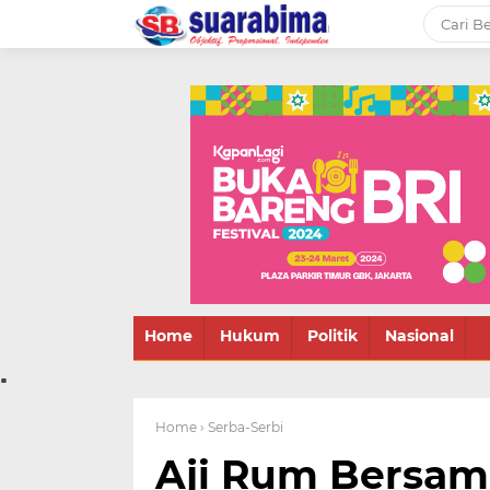
-->
Suara rakyat Bima,
informasi terbaru tentang
Bima dan daerah sekitar
Home
Hukum
Politik
Nasional
.
Home
› Serba-Serbi
Aji Rum Bersam