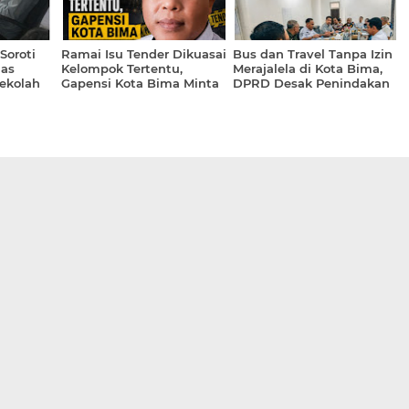
Soroti
Ramai Isu Tender Dikuasai
Bus dan Travel Tanpa Izin
nas
Kelompok Tertentu,
Merajalela di Kota Bima,
ekolah
Gapensi Kota Bima Minta
DPRD Desak Penindakan
ta
Publik Berpegang pada
Tegas
Fakta