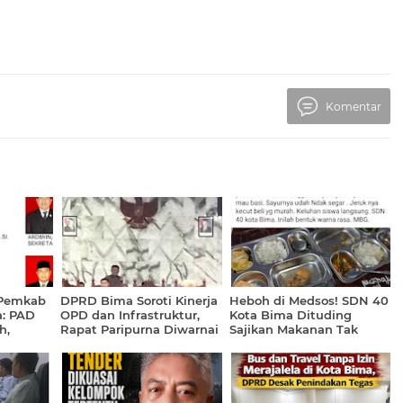
Komentar
k Pemkab
DPRD Bima Soroti Kinerja
Heboh di Medsos! SDN 40
a: PAD
OPD dan Infrastruktur,
Kota Bima Dituding
h,
Rapat Paripurna Diwarnai
Sajikan Makanan Tak
Menyapa
Ketidakhadiran Sejumlah
Layak, Pihak Sekolah Buka
Kepala Dinas
Suara