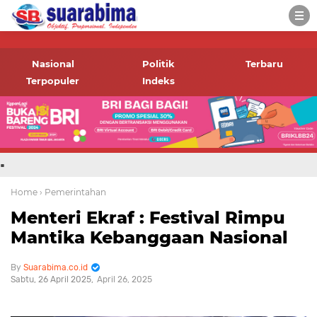
-->
Suara rakyat Bima,
informasi terbaru tentang
Nasional
Politik
Terbaru
Bima dan daerah sekitar
Terpopuler
Indeks
.
Home
› Pemerintahan
Menteri Ekraf : Festival Rimpu
Mantika Kebanggaan Nasional
Suarabima.co.id
Sabtu, 26 April 2025
April 26, 2025