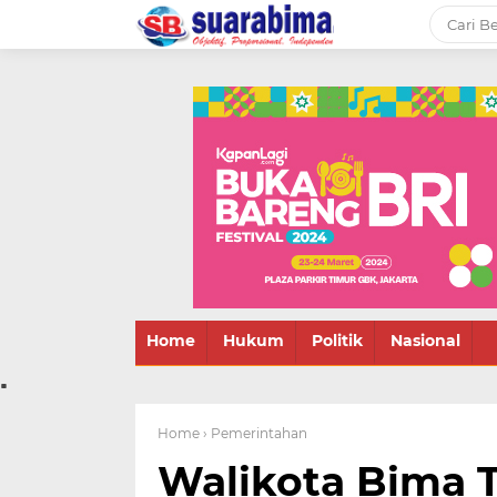
-->
Suara rakyat Bima,
informasi terbaru tentang
Bima dan daerah sekitar
Home
Hukum
Politik
Nasional
.
Home
› Pemerintahan
Walikota Bima 