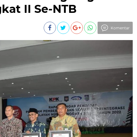
kat II Se-NTB
Komentar