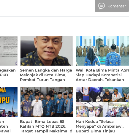
Komentar
egaskan
Semen Langka dan Harga
Wali Kota Bima Minta ASN
 PKB
Melonjak di Kota Bima,
Siap Hadapi Kompetisi
Pemkot Turun Tangan
Antar Daerah, Tekankan
Sidak Gudang
Inovasi dan Kinerja
an
Bupati Bima Lepas 85
Hari Kedua “Selasa
aten
Kafilah MTQ NTB 2026,
Menyapa” di Ambalawi,
Pawai
Target Tampil Maksimal di
Bupati Bima Tinjau