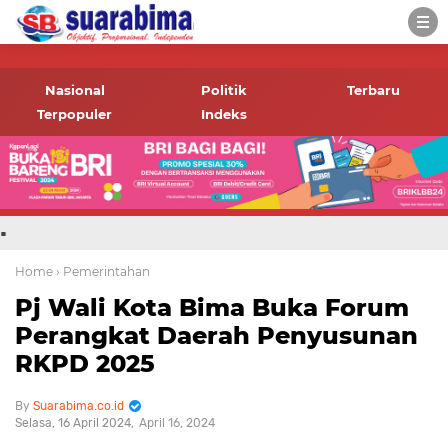
-->
Suara rakyat Bima,
informasi terbaru tentang
Nasional
Politik
Terbaru
Bima dan daerah sekitar
Terpopuler
Indeks
.
Home
› Pemerintahan
Pj Wali Kota Bima Buka Forum
Perangkat Daerah Penyusunan
RKPD 2025
Suarabima.co.id
Selasa, 16 April 2024
April 16, 2024