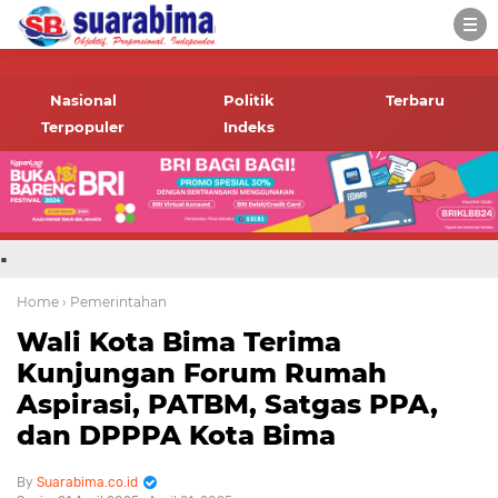
-->
Suara rakyat Bima,
informasi terbaru tentang
Nasional
Politik
Terbaru
Bima dan daerah sekitar
Terpopuler
Indeks
.
Home
› Pemerintahan
Wali Kota Bima Terima
Kunjungan Forum Rumah
Aspirasi, PATBM, Satgas PPA,
dan DPPPA Kota Bima
Suarabima.co.id