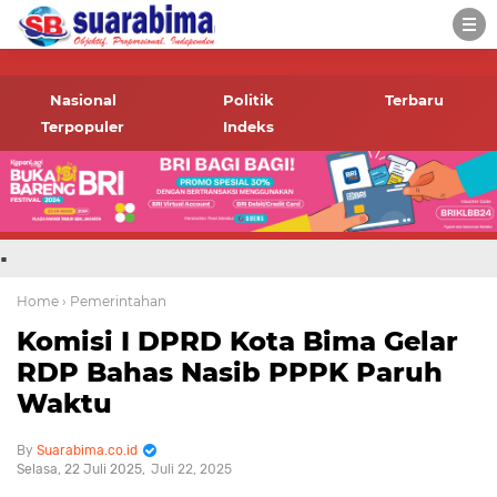
-->
Suara rakyat Bima,
informasi terbaru tentang
Nasional
Politik
Terbaru
Bima dan daerah sekitar
Terpopuler
Indeks
.
Home
› Pemerintahan
Komisi I DPRD Kota Bima Gelar
RDP Bahas Nasib PPPK Paruh
Waktu
Suarabima.co.id
Selasa, 22 Juli 2025
Juli 22, 2025